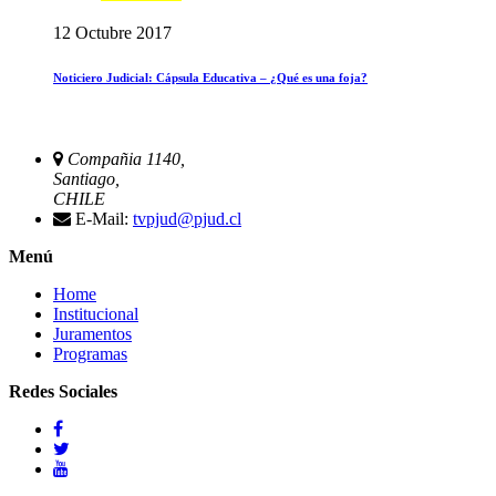
12 Octubre 2017
Noticiero Judicial: Cápsula Educativa – ¿Qué es una foja?
Compañia 1140,
Santiago,
CHILE
E-Mail:
tvpjud@pjud.cl
Menú
Home
Institucional
Juramentos
Programas
Redes Sociales