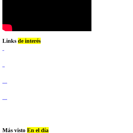
Links
de interés
Lenguaje Claro
Derechos Humanos
Igualdad de Género y No Discriminación
Igualdad de Género y No Discriminación
Más visto
En el día