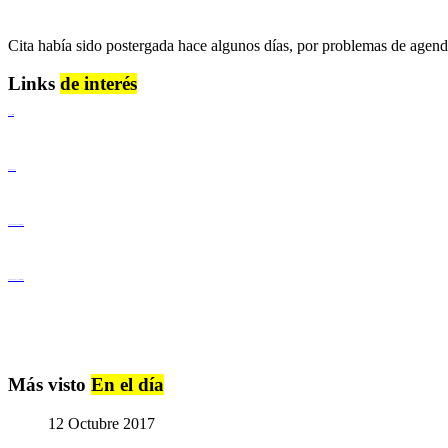
Cita había sido postergada hace algunos días, por problemas de agen
Links
de interés
Lenguaje Claro
Derechos Humanos
Igualdad de Género y No Discriminación
Igualdad de Género y No Discriminación
Más visto
En el día
12 Octubre 2017