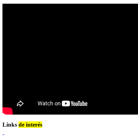
Links
de interés
Lenguaje Claro