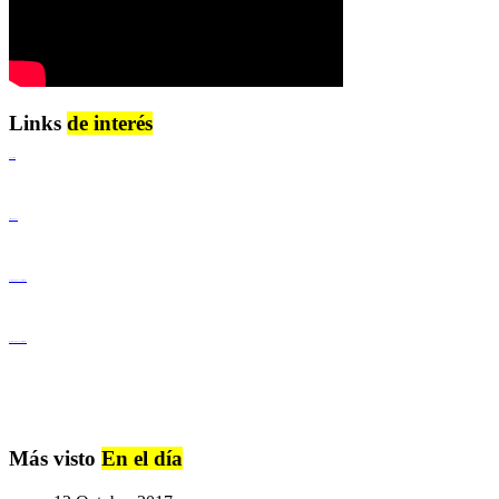
Links
de interés
Lenguaje Claro
Derechos Humanos
Igualdad de Género y No Discriminación
Igualdad de Género y No Discriminación
Más visto
En el día