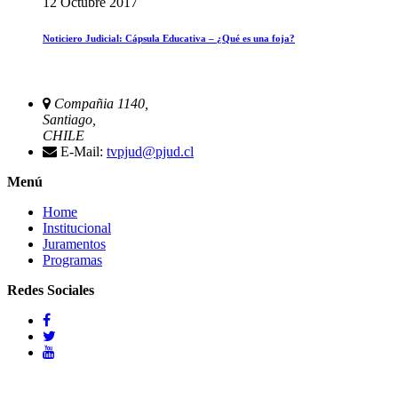
12 Octubre 2017
Noticiero Judicial: Cápsula Educativa – ¿Qué es una foja?
Compañia 1140,
Santiago,
CHILE
E-Mail:
tvpjud@pjud.cl
Menú
Home
Institucional
Juramentos
Programas
Redes Sociales