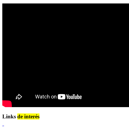
Links
de interés
Lenguaje Claro