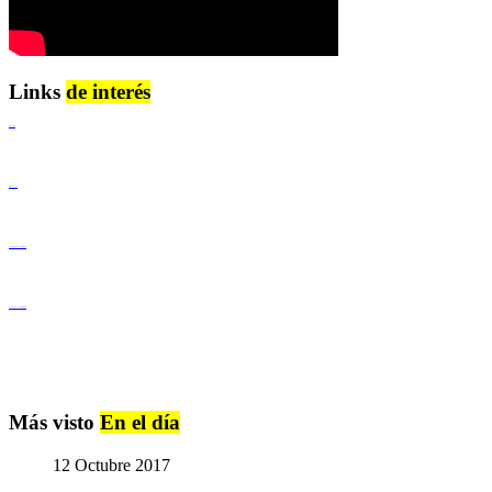
Links
de interés
Lenguaje Claro
Derechos Humanos
Igualdad de Género y No Discriminación
Igualdad de Género y No Discriminación
Más visto
En el día
12 Octubre 2017