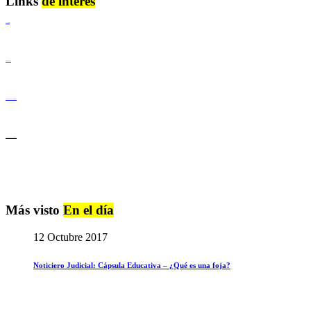
Links
de interés
Lenguaje Claro
Derechos Humanos
Igualdad de Género y No Discriminación
Igualdad de Género y No Discriminación
Más visto
En el día
12 Octubre 2017
Noticiero Judicial: Cápsula Educativa – ¿Qué es una foja?