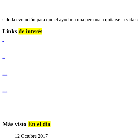
sido la evolución para que el ayudar a una persona a quitarse la vida 
Links
de interés
Lenguaje Claro
Derechos Humanos
Igualdad de Género y No Discriminación
Igualdad de Género y No Discriminación
Más visto
En el día
12 Octubre 2017