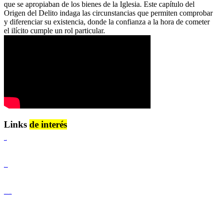
que se apropiaban de los bienes de la Iglesia. Este capítulo del
Origen del Delito indaga las circunstancias que permiten comprobar
y diferenciar su existencia, donde la confianza a la hora de cometer
el ilícito cumple un rol particular.
Links
de interés
Lenguaje Claro
Derechos Humanos
Igualdad de Género y No Discriminación