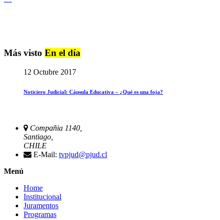
Igualdad de Género y No Discriminación
Más visto
En el día
12 Octubre 2017
Noticiero Judicial: Cápsula Educativa – ¿Qué es una foja?
Compañia 1140,
Santiago,
CHILE
E-Mail:
tvpjud@pjud.cl
Menú
Home
Institucional
Juramentos
Programas