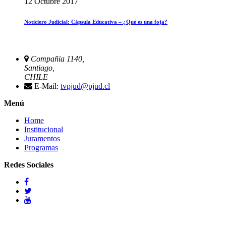
12 Octubre 2017
Noticiero Judicial: Cápsula Educativa – ¿Qué es una foja?
Compañia 1140,
Santiago,
CHILE
E-Mail:
tvpjud@pjud.cl
Menú
Home
Institucional
Juramentos
Programas
Redes Sociales