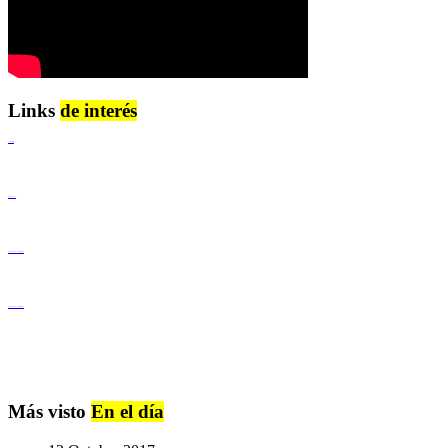
Links
de interés
Lenguaje Claro
Derechos Humanos
Igualdad de Género y No Discriminación
Igualdad de Género y No Discriminación
Más visto
En el día