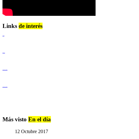
Links
de interés
Lenguaje Claro
Derechos Humanos
Igualdad de Género y No Discriminación
Igualdad de Género y No Discriminación
Más visto
En el día
12 Octubre 2017