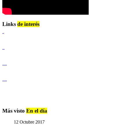
Links
de interés
Lenguaje Claro
Derechos Humanos
Igualdad de Género y No Discriminación
Igualdad de Género y No Discriminación
Más visto
En el día
12 Octubre 2017