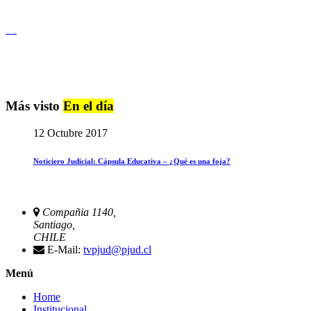
Igualdad de Género y No Discriminación
Más visto
En el día
12 Octubre 2017
Noticiero Judicial: Cápsula Educativa – ¿Qué es una foja?
Compañia 1140,
Santiago,
CHILE
E-Mail:
tvpjud@pjud.cl
Menú
Home
Institucional