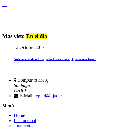
Igualdad de Género y No Discriminación
Más visto
En el día
12 Octubre 2017
Noticiero Judicial: Cápsula Educativa – ¿Qué es una foja?
Compañia 1140,
Santiago,
CHILE
E-Mail:
tvpjud@pjud.cl
Menú
Home
Institucional
Juramentos