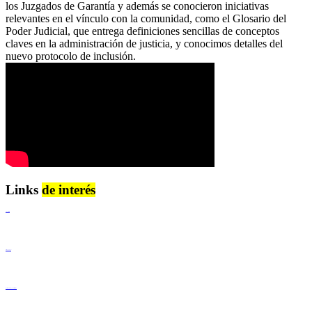
los Juzgados de Garantía y además se conocieron iniciativas
relevantes en el vínculo con la comunidad, como el Glosario del
Poder Judicial, que entrega definiciones sencillas de conceptos
claves en la administración de justicia, y conocimos detalles del
nuevo protocolo de inclusión.
Links
de interés
Lenguaje Claro
Derechos Humanos
Igualdad de Género y No Discriminación