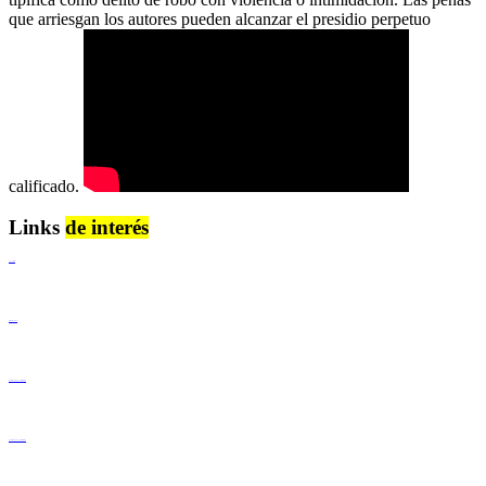
que arriesgan los autores pueden alcanzar el presidio perpetuo
calificado.
Links
de interés
Lenguaje Claro
Derechos Humanos
Igualdad de Género y No Discriminación
Igualdad de Género y No Discriminación