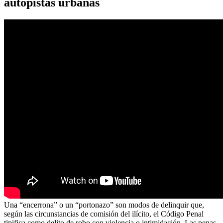
autopistas urbanas
Una “encerrona” o un “portonazo” son modos de delinquir que,
según las circunstancias de comisión del ilícito, el Código Penal
tipifica como delito de robo con violencia o intimidación. Las penas