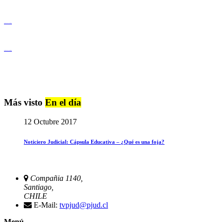
Igualdad de Género y No Discriminación
Igualdad de Género y No Discriminación
Más visto
En el día
12 Octubre 2017
Noticiero Judicial: Cápsula Educativa – ¿Qué es una foja?
Compañia 1140,
Santiago,
CHILE
E-Mail:
tvpjud@pjud.cl
Menú