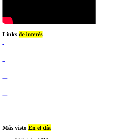
Links
de interés
Lenguaje Claro
Derechos Humanos
Igualdad de Género y No Discriminación
Igualdad de Género y No Discriminación
Más visto
En el día