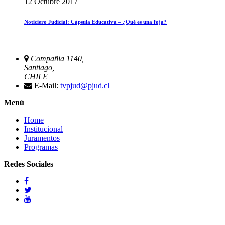
12 Octubre 2017
Noticiero Judicial: Cápsula Educativa – ¿Qué es una foja?
Compañia 1140,
Santiago,
CHILE
E-Mail:
tvpjud@pjud.cl
Menú
Home
Institucional
Juramentos
Programas
Redes Sociales