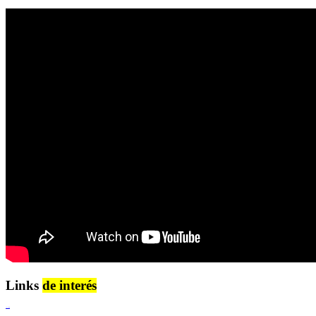
Links
de interés
Lenguaje Claro