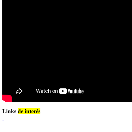
Links
de interés
Lenguaje Claro