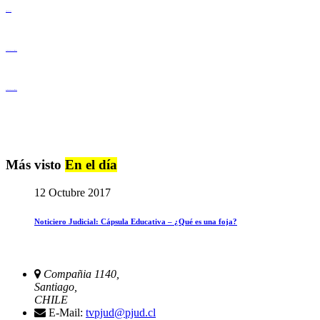
Derechos Humanos
Igualdad de Género y No Discriminación
Igualdad de Género y No Discriminación
Más visto
En el día
12 Octubre 2017
Noticiero Judicial: Cápsula Educativa – ¿Qué es una foja?
Compañia 1140,
Santiago,
CHILE
E-Mail:
tvpjud@pjud.cl