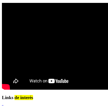
Links
de interés
Lenguaje Claro