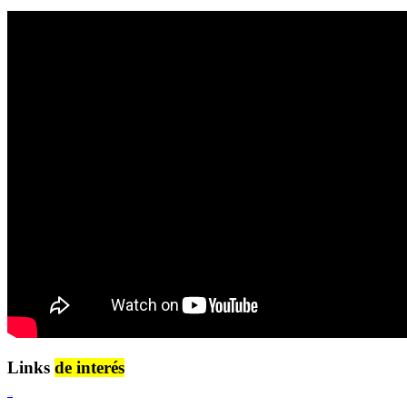
Links
de interés
Lenguaje Claro