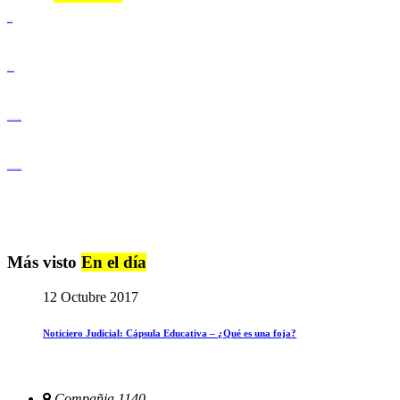
Lenguaje Claro
Derechos Humanos
Igualdad de Género y No Discriminación
Igualdad de Género y No Discriminación
Más visto
En el día
12 Octubre 2017
Noticiero Judicial: Cápsula Educativa – ¿Qué es una foja?
Compañia 1140,