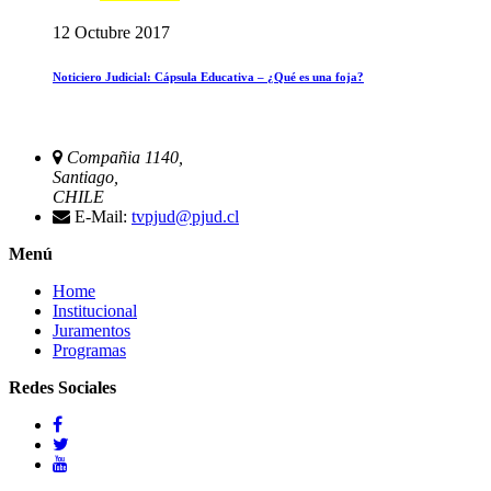
12 Octubre 2017
Noticiero Judicial: Cápsula Educativa – ¿Qué es una foja?
Compañia 1140,
Santiago,
CHILE
E-Mail:
tvpjud@pjud.cl
Menú
Home
Institucional
Juramentos
Programas
Redes Sociales