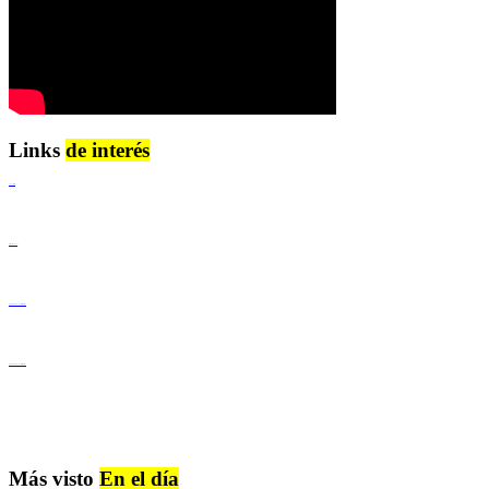
Links
de interés
Lenguaje Claro
Derechos Humanos
Igualdad de Género y No Discriminación
Igualdad de Género y No Discriminación
Más visto
En el día