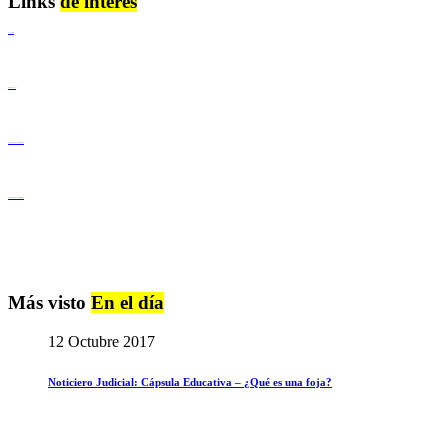
Links
de interés
Lenguaje Claro
Derechos Humanos
Igualdad de Género y No Discriminación
Igualdad de Género y No Discriminación
Más visto
En el día
12 Octubre 2017
Noticiero Judicial: Cápsula Educativa – ¿Qué es una foja?