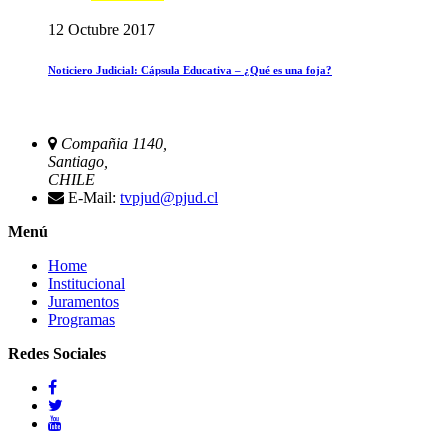
12 Octubre 2017
Noticiero Judicial: Cápsula Educativa – ¿Qué es una foja?
Compañia 1140,
Santiago,
CHILE
E-Mail:
tvpjud@pjud.cl
Menú
Home
Institucional
Juramentos
Programas
Redes Sociales