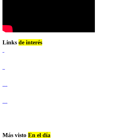
Links
de interés
Lenguaje Claro
Derechos Humanos
Igualdad de Género y No Discriminación
Igualdad de Género y No Discriminación
Más visto
En el día