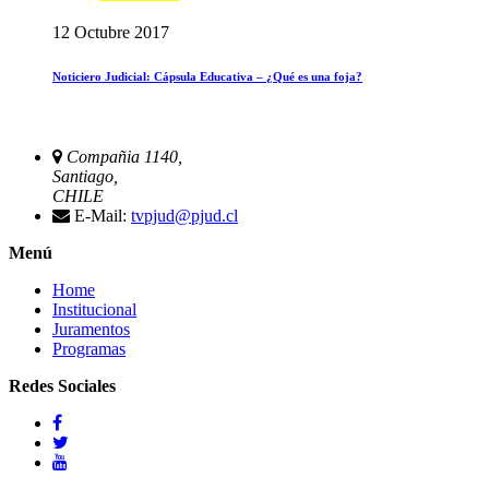
12 Octubre 2017
Noticiero Judicial: Cápsula Educativa – ¿Qué es una foja?
Compañia 1140,
Santiago,
CHILE
E-Mail:
tvpjud@pjud.cl
Menú
Home
Institucional
Juramentos
Programas
Redes Sociales