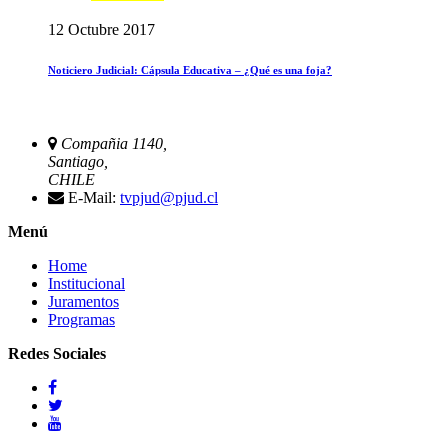
12 Octubre 2017
Noticiero Judicial: Cápsula Educativa – ¿Qué es una foja?
Compañia 1140,
Santiago,
CHILE
E-Mail:
tvpjud@pjud.cl
Menú
Home
Institucional
Juramentos
Programas
Redes Sociales