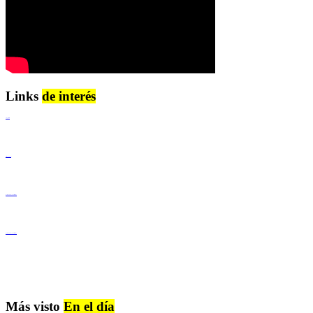
Links
de interés
Lenguaje Claro
Derechos Humanos
Igualdad de Género y No Discriminación
Igualdad de Género y No Discriminación
Más visto
En el día