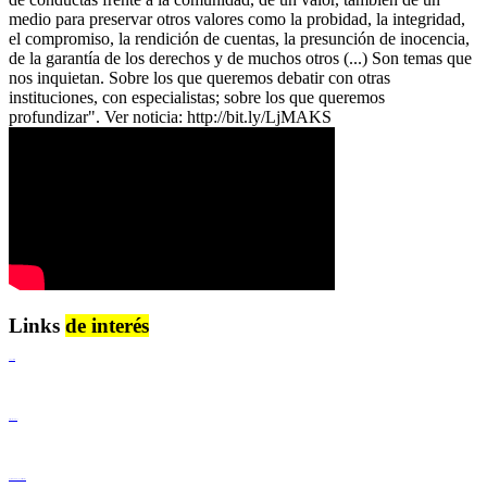
medio para preservar otros valores como la probidad, la integridad,
el compromiso, la rendición de cuentas, la presunción de inocencia,
de la garantía de los derechos y de muchos otros (...) Son temas que
nos inquietan. Sobre los que queremos debatir con otras
instituciones, con especialistas; sobre los que queremos
profundizar". Ver noticia: http://bit.ly/LjMAKS
Links
de interés
Lenguaje Claro
Derechos Humanos
Igualdad de Género y No Discriminación