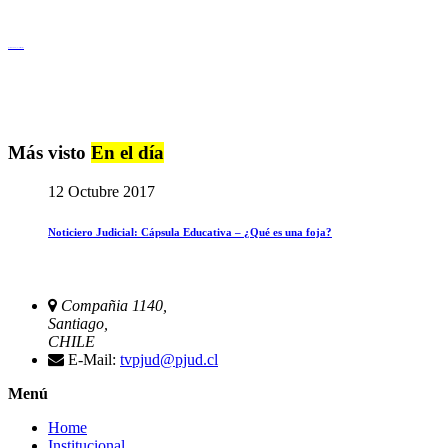
Igualdad de Género y No Discriminación
Más visto
En el día
12 Octubre 2017
Noticiero Judicial: Cápsula Educativa – ¿Qué es una foja?
Compañia 1140,
Santiago,
CHILE
E-Mail:
tvpjud@pjud.cl
Menú
Home
Institucional