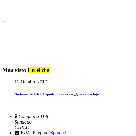
Derechos Humanos
Igualdad de Género y No Discriminación
Igualdad de Género y No Discriminación
Más visto
En el día
12 Octubre 2017
Noticiero Judicial: Cápsula Educativa – ¿Qué es una foja?
Compañia 1140,
Santiago,
CHILE
E-Mail:
tvpjud@pjud.cl