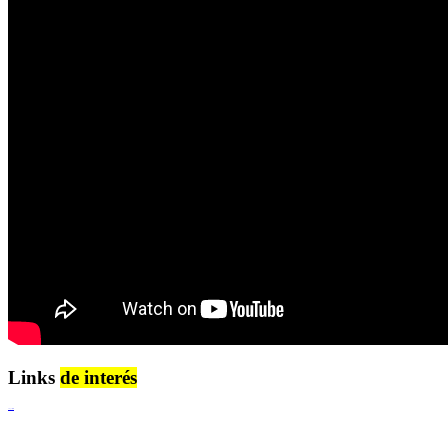
Links
de interés
Lenguaje Claro