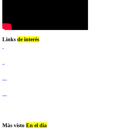
Links
de interés
Lenguaje Claro
Derechos Humanos
Igualdad de Género y No Discriminación
Igualdad de Género y No Discriminación
Más visto
En el día