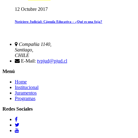
12 Octubre 2017
Noticiero Judicial: Cápsula Educativa – ¿Qué es una foja?
Compañia 1140,
Santiago,
CHILE
E-Mail:
tvpjud@pjud.cl
Menú
Home
Institucional
Juramentos
Programas
Redes Sociales