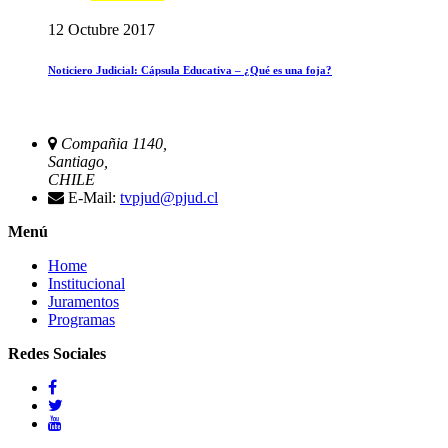
12 Octubre 2017
Noticiero Judicial: Cápsula Educativa – ¿Qué es una foja?
Compañia 1140,
Santiago,
CHILE
E-Mail:
tvpjud@pjud.cl
Menú
Home
Institucional
Juramentos
Programas
Redes Sociales