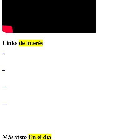
Links
de interés
Lenguaje Claro
Derechos Humanos
Igualdad de Género y No Discriminación
Igualdad de Género y No Discriminación
Más visto
En el día