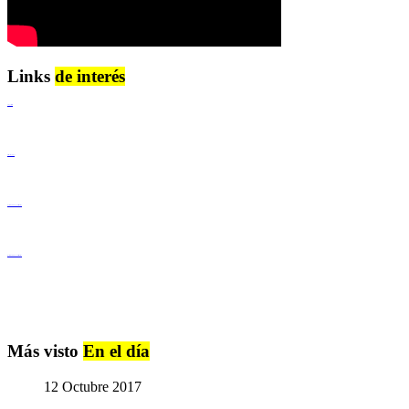
Links
de interés
Lenguaje Claro
Derechos Humanos
Igualdad de Género y No Discriminación
Igualdad de Género y No Discriminación
Más visto
En el día
12 Octubre 2017