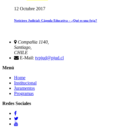
12 Octubre 2017
Noticiero Judicial: Cápsula Educativa – ¿Qué es una foja?
Compañia 1140,
Santiago,
CHILE
E-Mail:
tvpjud@pjud.cl
Menú
Home
Institucional
Juramentos
Programas
Redes Sociales