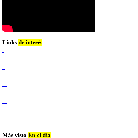
Links
de interés
Lenguaje Claro
Derechos Humanos
Igualdad de Género y No Discriminación
Igualdad de Género y No Discriminación
Más visto
En el día