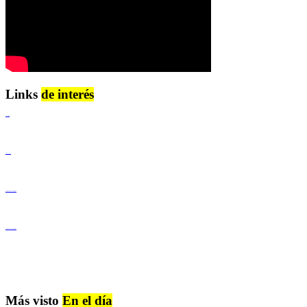
Links
de interés
Lenguaje Claro
Derechos Humanos
Igualdad de Género y No Discriminación
Igualdad de Género y No Discriminación
Más visto
En el día