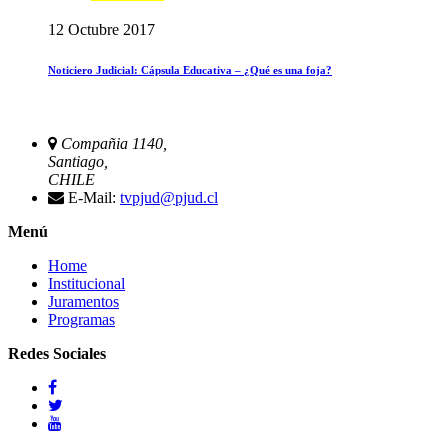
12 Octubre 2017
Noticiero Judicial: Cápsula Educativa – ¿Qué es una foja?
Compañia 1140,
Santiago,
CHILE
E-Mail:
tvpjud@pjud.cl
Menú
Home
Institucional
Juramentos
Programas
Redes Sociales