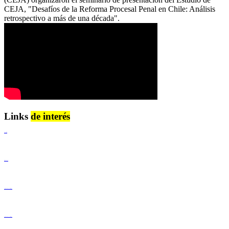
CEJA, "Desafíos de la Reforma Procesal Penal en Chile: Análisis
retrospectivo a más de una década".
Links
de interés
Lenguaje Claro
Derechos Humanos
Igualdad de Género y No Discriminación
Igualdad de Género y No Discriminación