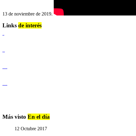
13 de noviembre de 2019.
Links
de interés
Lenguaje Claro
Derechos Humanos
Igualdad de Género y No Discriminación
Igualdad de Género y No Discriminación
Más visto
En el día
12 Octubre 2017