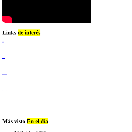
Links
de interés
Lenguaje Claro
Derechos Humanos
Igualdad de Género y No Discriminación
Igualdad de Género y No Discriminación
Más visto
En el día