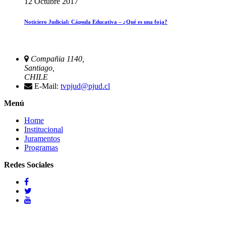
12 Octubre 2017
Noticiero Judicial: Cápsula Educativa – ¿Qué es una foja?
Compañia 1140,
Santiago,
CHILE
E-Mail:
tvpjud@pjud.cl
Menú
Home
Institucional
Juramentos
Programas
Redes Sociales