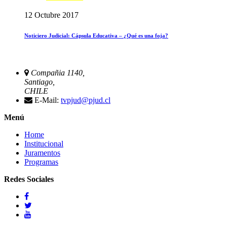
12 Octubre 2017
Noticiero Judicial: Cápsula Educativa – ¿Qué es una foja?
Compañia 1140,
Santiago,
CHILE
E-Mail:
tvpjud@pjud.cl
Menú
Home
Institucional
Juramentos
Programas
Redes Sociales