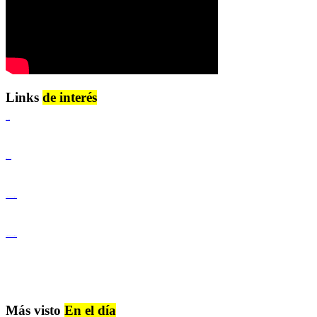
Links
de interés
Lenguaje Claro
Derechos Humanos
Igualdad de Género y No Discriminación
Igualdad de Género y No Discriminación
Más visto
En el día