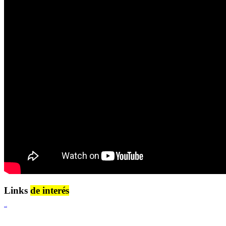
Links
de interés
Lenguaje Claro