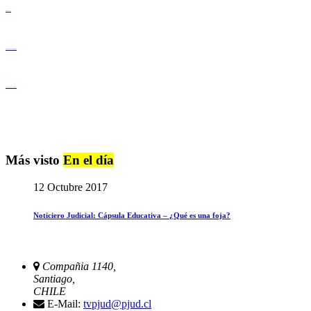
Derechos Humanos
Igualdad de Género y No Discriminación
Igualdad de Género y No Discriminación
Más visto
En el día
12 Octubre 2017
Noticiero Judicial: Cápsula Educativa – ¿Qué es una foja?
Compañia 1140,
Santiago,
CHILE
E-Mail:
tvpjud@pjud.cl