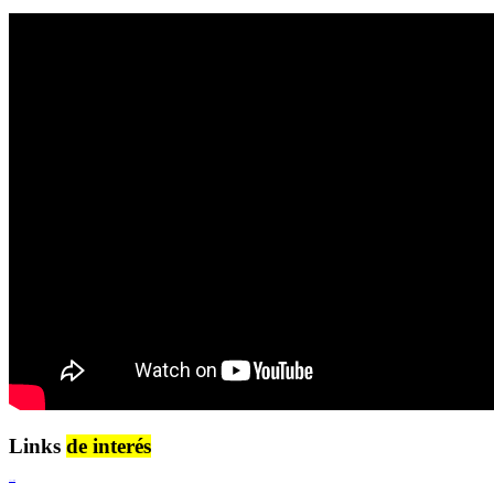
Links
de interés
Lenguaje Claro