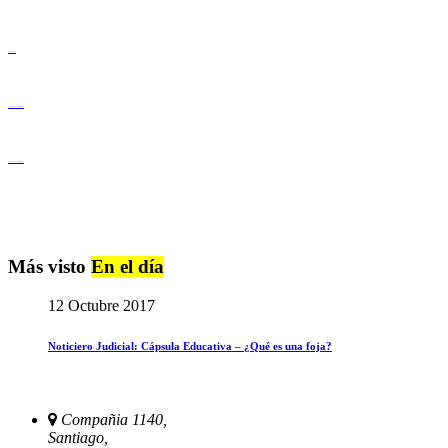
Derechos Humanos
Igualdad de Género y No Discriminación
Igualdad de Género y No Discriminación
Más visto
En el día
12 Octubre 2017
Noticiero Judicial: Cápsula Educativa – ¿Qué es una foja?
Compañia 1140,
Santiago,