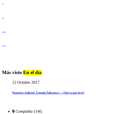
Lenguaje Claro
Derechos Humanos
Igualdad de Género y No Discriminación
Igualdad de Género y No Discriminación
Más visto
En el día
12 Octubre 2017
Noticiero Judicial: Cápsula Educativa – ¿Qué es una foja?
Compañia 1140,