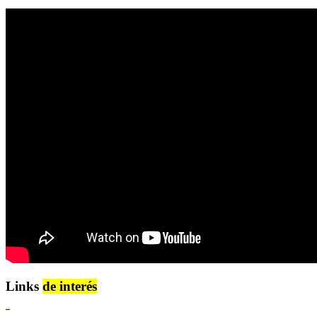
Links
de interés
Lenguaje Claro