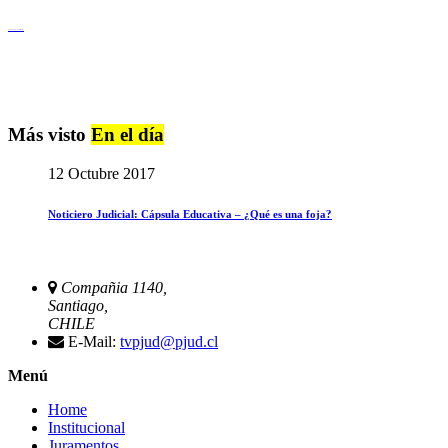
Igualdad de Género y No Discriminación
Más visto
En el día
12 Octubre 2017
Noticiero Judicial: Cápsula Educativa – ¿Qué es una foja?
Compañia 1140,
Santiago,
CHILE
E-Mail:
tvpjud@pjud.cl
Menú
Home
Institucional
Juramentos