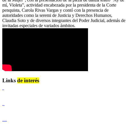
mí, Violeta”, actividad encabezada por la presidenta de la Corte
penquista, Carola Rivas Vargas y contó con la presencia de
autoridades como la seremi de Justicia y Derechos Humanos,
Claudia Soto y de diversos integrantes del Poder Judicial, además de
invitadas especiales de variados ámbitos.
Links
de interés
Lenguaje Claro
Derechos Humanos
Igualdad de Género y No Discriminación