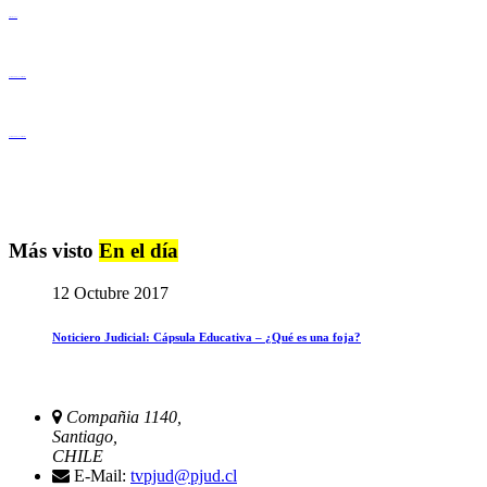
Derechos Humanos
Igualdad de Género y No Discriminación
Igualdad de Género y No Discriminación
Más visto
En el día
12 Octubre 2017
Noticiero Judicial: Cápsula Educativa – ¿Qué es una foja?
Compañia 1140,
Santiago,
CHILE
E-Mail:
tvpjud@pjud.cl