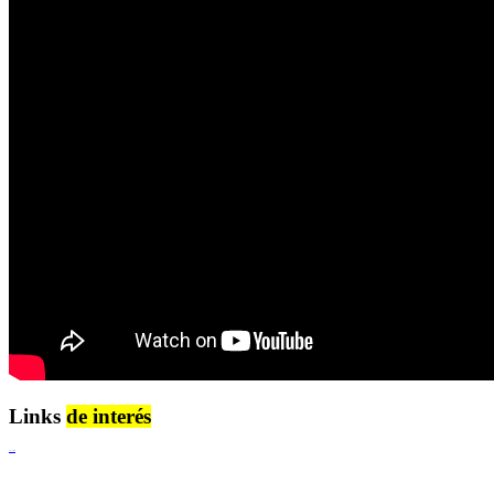
Links
de interés
Lenguaje Claro