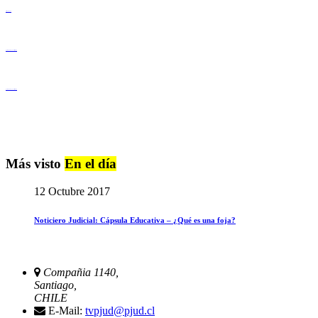
Derechos Humanos
Igualdad de Género y No Discriminación
Igualdad de Género y No Discriminación
Más visto
En el día
12 Octubre 2017
Noticiero Judicial: Cápsula Educativa – ¿Qué es una foja?
Compañia 1140,
Santiago,
CHILE
E-Mail:
tvpjud@pjud.cl