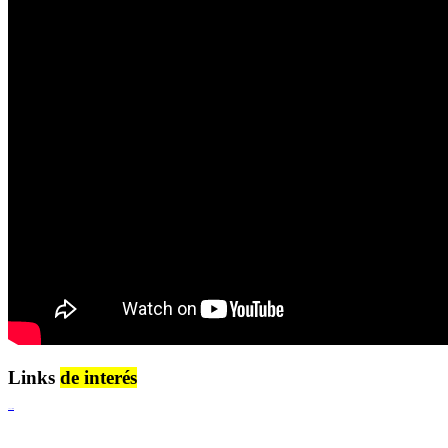
Links
de interés
Lenguaje Claro