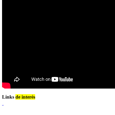
Links
de interés
Lenguaje Claro