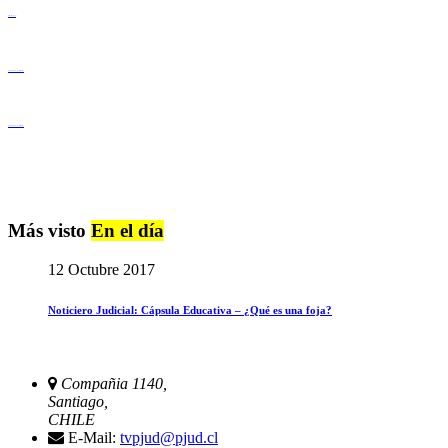
Derechos Humanos
Igualdad de Género y No Discriminación
Igualdad de Género y No Discriminación
Más visto
En el día
12 Octubre 2017
Noticiero Judicial: Cápsula Educativa – ¿Qué es una foja?
Compañia 1140,
Santiago,
CHILE
E-Mail:
tvpjud@pjud.cl