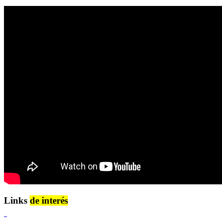
Links
de interés
Lenguaje Claro