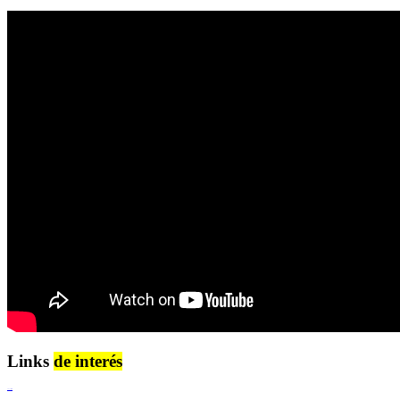
Links
de interés
Lenguaje Claro