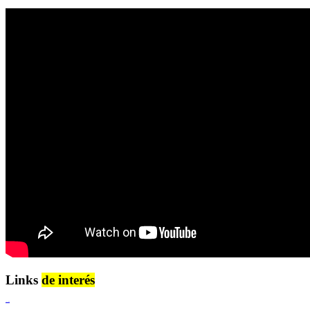
Links
de interés
Lenguaje Claro